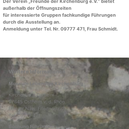
Der Verein „Freunde der Kirchenburg e.V.“ bietet
außerhalb der Öffnungszeiten
für interessierte Gruppen fachkundige Führungen
durch die Ausstellung an.
Anmeldung unter Tel. Nr. 09777 471, Frau Schmidt.
Weitere Informationen
Museum Lebendige Kirchenburg
Kirchenburg Ostheim
97645 Ostheim v. d. Rhön
(Für Ihr Navi: Friedenstr. 7)
Tel. 09777 471
Buchung Führungen: