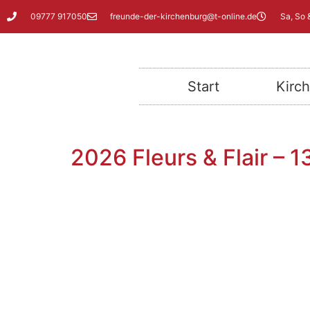
09777 917050
freunde-der-kirchenburg@t-online.de
Sa, So 
Start
Kirc
2026 Fleurs & Flair –