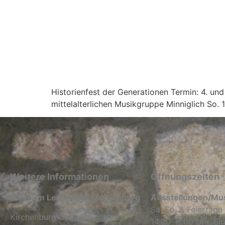
Historienfest der Generationen Termin: 4. und
mittelalterlichen Musikgruppe Minniglich So. 
Weitere Informationen
Öffnungszeiten
Museum Lebendige Kirchenburg
Ausstellungen/M
Sa, So, & Feiertage
Kirchenburg Ostheim
14.00-17.00 Uhr, Ein